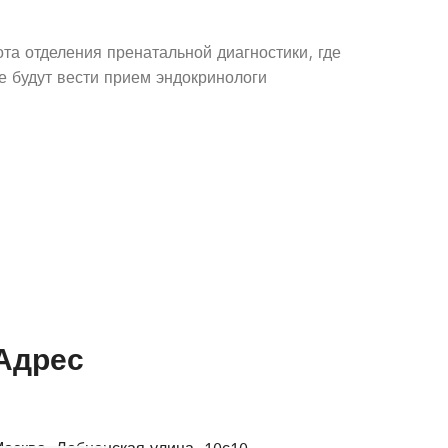
а отделения пренатальной диагностики, где
е будут вести прием эндокринологи
Адрес
осква, Лобненская улица, 10с10