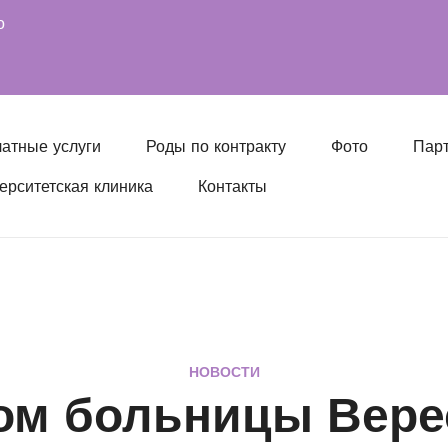
о
атные услуги
Роды по контракту
Фото
Парт
ерситетская клиника
Контакты
НОВОСТИ
ом больницы Вере